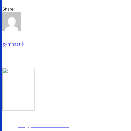
Share
gymnastik
TuS Germania 1910 e.V Horstmar
E-Mail:
info@germaniahorstmar.de