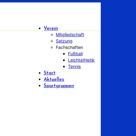
Verein
Mitgliedschaft
Satzung
Fachschaften
Fußball
Leichtathletik
Tennis
Start
Aktuelles
Sportgruppen