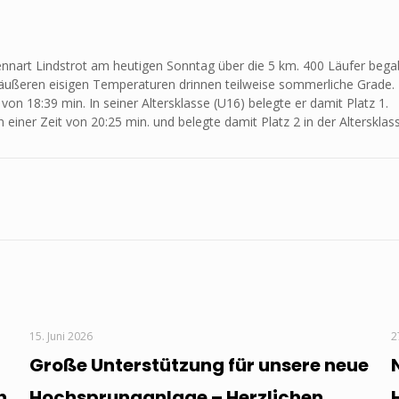
ennart Lindstrot am heutigen Sonntag über die 5 km. 400 Läufer beg
 äußeren eisigen Temperaturen drinnen teilweise sommerliche Grade.
von 18:39 min. In seiner Altersklasse (U16) belegte er damit Platz 1.
einer Zeit von 20:25 min. und belegte damit Platz 2 in der Altersklas
15. Juni 2026
2
Große Unterstützung für unsere neue
n
Hochsprunganlage – Herzlichen