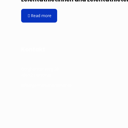
Read more
Kontakt
Borghorster Weg 20
48612 Horstmar
info@germaniahorstmar.de