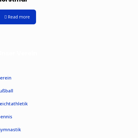
Read more
Unser Verein
erein
ußball
eichtathletik
ennis
ymnastik