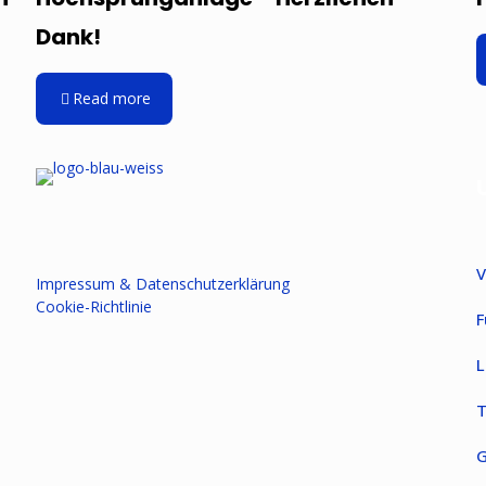
Dank!
Read more
V
Impressum & Datenschutzerklärung
Cookie-Richtlinie
F
L
T
G