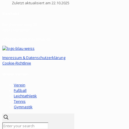
Zuletzt aktualisiert am 22.10.2025
Kontakt
Borghorster Weg 20
48612 Horstmar
info@germaniahorstmar.de
Impressum & Datenschutzerklärung
Cookie-Richtlinie
Unser Verein
Verein
Fußball
Leichtathletik
Tennis
Gymnastik