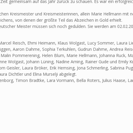
 Zeit gemeinsam auf das Jahr zurück zu schauen. Es war ein erfolgreic
hen Kreismeister und Kreismeisterinnen, allein Marie Hellmann mit neun 
chens, von denen der größte Teil das Abzeichen in Gold erhielt.
eutscher Meister müssen sich noch gedulden. Sie werden am 02.02.
arcel Reisch, Ehmi Heimann, Klaus Wolgast, Lucy Sommer, Laura Liese
en, Aaron Dahme, Sophia Terkuhlen, Gudrun Dahme, Andrea Reisch, 
, Malin Pommerening, Helen Blum, Marie Hellmann, Johanna Ruck, M
e Wolgast, Johann Lüning, Nadine Arning, Rainer Gude und Emily Kr
om Geisler, Laura Bröker, Erik Hemsing, Jona Schmerling, Sabrina Pug
a Dichtler und Elina Murselji abgelegt.
borg, Timon Bradtke, Lara Vormann, Bella Roters, Julius Haase, Lars