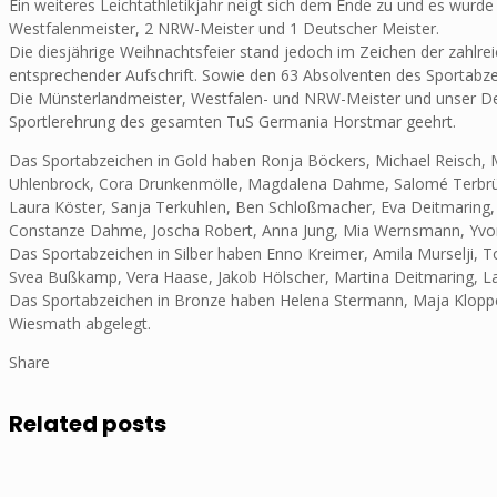
Ein weiteres Leichtathletikjahr neigt sich dem Ende zu und es wurde
Westfalenmeister, 2 NRW-Meister und 1 Deutscher Meister.
Die diesjährige Weihnachtsfeier stand jedoch im Zeichen der zahlreic
entsprechender Aufschrift. Sowie den 63 Absolventen des Sportabzei
Die Münsterlandmeister, Westfalen- und NRW-Meister und unser D
Sportlerehrung des gesamten TuS Germania Horstmar geehrt.
Das Sportabzeichen in Gold haben Ronja Böckers, Michael Reisch, M
Uhlenbrock, Cora Drunkenmölle, Magdalena Dahme, Salomé Terbrügg
Laura Köster, Sanja Terkuhlen, Ben Schloßmacher, Eva Deitmaring
Constanze Dahme, Joscha Robert, Anna Jung, Mia Wernsmann, Yvonn
Das Sportabzeichen in Silber haben Enno Kreimer, Amila Murselji, T
Svea Bußkamp, Vera Haase, Jakob Hölscher, Martina Deitmaring, Laur
Das Sportabzeichen in Bronze haben Helena Stermann, Maja Kloppen
Wiesmath abgelegt.
Share
Related posts