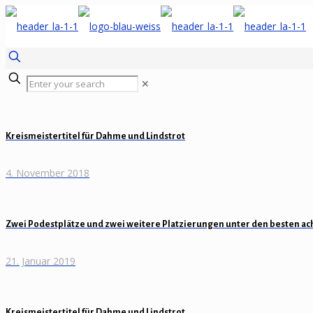
✕
Kreismeistertitel für Dahme und Lindstrot
4. November 2018
Zwei Podestplätze und zwei weitere Platzierungen unter den besten ac
21. Januar 2019
Kreismeistertitel für Dahme und Lindstrot