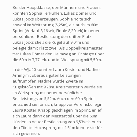
Bei der Hauptklasse, den Männern und Frauen,
konnten Sophia Terkuhlen, Lukas Dömer und
Lukas Jocks überzeugen. Sophia holte sich
sowohl im Weitsprung (5,25m), als auch im 60m
Sprint (Vorlauf 8,16sek, Finale 8,20sek) in neuer
persönlicher Bestleistung den dritten Platz.
Lukas Jocks stieß die Kugel auf 9,04m und
belegte damit Platz zwei. Als Doppelkreismeister
trat Lukas Dömer den Heimweg an. Er siegte über
die 60m in 7,77sek. und im Weitsprung mit 5,50m.
In der WJU20 konnten Laura Köster und Nadine
Arning mit überaus guten Leistungen
auftrumpfen. Nadine wurde Zweite im
Kugelstoßen mit 9,28m. Kreismeisterin wurde sie
im Weitsprung mit neuer persönlicher
Bestleistung von 5,52m. Auch den 60m Sprint
entschied sie für sich, knapp vor Vereinskollegin
Laura Köster. Knapp geschlagen im Sprint, erlief
sich Laura dann den Meistertitel über die 60m
Hürden in neuer Bestleistung von 9,53sek. Auch
den Titel im Hochsprung mit 1,51m konnte sie für
sich gewinnen.