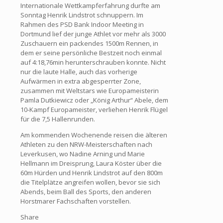
Internationale Wettkampferfahrung durfte am
Sonntag Henrik Lindstrot schnuppern. Im
Rahmen des PSD Bank Indoor Meeting in
Dortmund lief der junge Athlet vor mehr als 3000
Zuschauern ein packendes 1500m Rennen, in
dem er seine persönliche Bestzeit noch einmal
auf 4:18,76min herunterschrauben konnte. Nicht
nur die laute Halle, auch das vorherige
Aufwärmen in extra abgesperrter Zone,
zusammen mit Weltstars wie Europameisterin
Pamla Dutkiewicz oder „König Arthur“ Abele, dem
10-Kampf Europameister, verliehen Henrik Flügel
für die 7,5 Hallenrunden.
Am kommenden Wochenende reisen die älteren
Athleten zu den NRW-Meisterschaften nach
Leverkusen, wo Nadine Arning und Marie
Hellmann im Dreisprung, Laura Köster über die
60m Hürden und Henrik Lindstrot auf den 800m
die Titelplätze angreifen wollen, bevor sie sich
Abends, beim Ball des Sports, den anderen
Horstmarer Fachschaften vorstellen.
Share