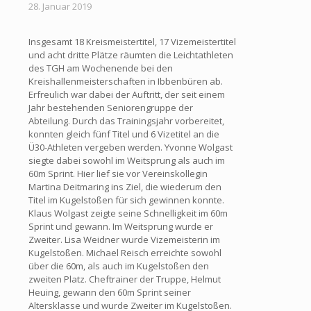
28. Januar 2019
Insgesamt 18 Kreismeistertitel, 17 Vizemeistertitel
und acht dritte Plätze räumten die Leichtathleten
des TGH am Wochenende bei den
Kreishallenmeisterschaften in Ibbenbüren ab.
Erfreulich war dabei der Auftritt, der seit einem
Jahr bestehenden Seniorengruppe der
Abteilung. Durch das Trainingsjahr vorbereitet,
konnten gleich fünf Titel und 6 Vizetitel an die
Ü30-Athleten vergeben werden. Yvonne Wolgast
siegte dabei sowohl im Weitsprung als auch im
60m Sprint. Hier lief sie vor Vereinskollegin
Martina Deitmaring ins Ziel, die wiederum den
Titel im Kugelstoßen für sich gewinnen konnte.
Klaus Wolgast zeigte seine Schnelligkeit im 60m
Sprint und gewann. Im Weitsprung wurde er
Zweiter. Lisa Weidner wurde Vizemeisterin im
Kugelstoßen. Michael Reisch erreichte sowohl
über die 60m, als auch im Kugelstoßen den
zweiten Platz. Cheftrainer der Truppe, Helmut
Heuing, gewann den 60m Sprint seiner
Altersklasse und wurde Zweiter im Kugelstoßen.