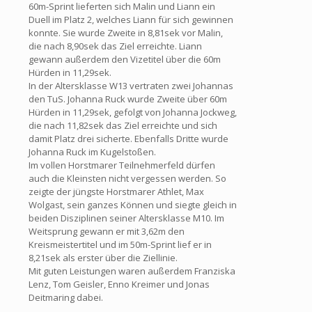
60m-Sprint lieferten sich Malin und Liann ein
Duell im Platz 2, welches Liann für sich gewinnen
konnte. Sie wurde Zweite in 8,81sek vor Malin,
die nach 8,90sek das Ziel erreichte. Liann
gewann außerdem den Vizetitel über die 60m
Hürden in 11,29sek.
In der Altersklasse W13 vertraten zwei Johannas
den TuS. Johanna Ruck wurde Zweite über 60m
Hürden in 11,29sek, gefolgt von Johanna Jockweg,
die nach 11,82sek das Ziel erreichte und sich
damit Platz drei sicherte. Ebenfalls Dritte wurde
Johanna Ruck im Kugelstoßen.
Im vollen Horstmarer Teilnehmerfeld dürfen
auch die Kleinsten nicht vergessen werden. So
zeigte der jüngste Horstmarer Athlet, Max
Wolgast, sein ganzes Können und siegte gleich in
beiden Disziplinen seiner Altersklasse M10. Im
Weitsprung gewann er mit 3,62m den
Kreismeistertitel und im 50m-Sprint lief er in
8,21sek als erster über die Ziellinie.
Mit guten Leistungen waren außerdem Franziska
Lenz, Tom Geisler, Enno Kreimer und Jonas
Deitmaring dabei.