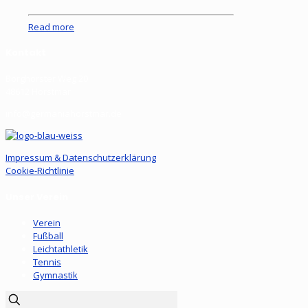
Read more
Kontakt
Borghorster Weg 20
48612 Horstmar
info@germaniahorstmar.de
Impressum & Datenschutzerklärung
Cookie-Richtlinie
Unser Verein
Verein
Fußball
Leichtathletik
Tennis
Gymnastik