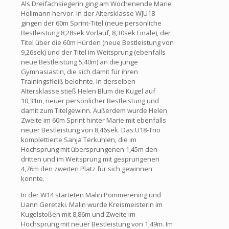
Als Dreifachsiegerin ging am Wochenende Marie
Hellmann hervor. In der Altersklasse WJU18
gingen der 60m Sprint-Titel (neue persönliche
Bestleistung 8,28sek Vorlauf, 8,30sek Finale), der
Titel über die 60m Hürden (neue Bestleistung von
9,26sek) und der Titel im Weitsprung (ebenfalls
neue Bestleistung 5,40m) an die junge
Gymnasiastin, die sich damit für ihren
Trainingsfleiß belohnte. In derselben
Altersklasse stieß Helen Blum die Kugel auf
10,31m, neuer persönlicher Bestleistung und
damit zum Titelgewinn. Außerdem wurde Helen
Zweite im 60m Sprint hinter Marie mit ebenfalls
neuer Bestleistung von 8,46sek. Das U18-Trio
komplettierte Sanja Terkuhlen, die im
Hochsprung mit übersprungenen 1,45m den
dritten und im Weitsprung mit gesprungenen
4,76m den zweiten Platz für sich gewinnen
konnte.
In der W14 starteten Malin Pommerening und
Liann Geretzki. Malin wurde Kreismeisterin im
Kugelstoßen mit 8,86m und Zweite im
Hochsprung mit neuer Bestleistung von 1,49m. Im