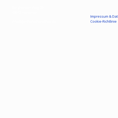
Borghorster Weg 20
48612 Horstmar
Impressum & Dat
info@germaniahorstmar.de
Cookie-Richtlinie