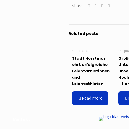
Share
Related posts
1. Juli 2026
15. Ju
Stadt Horstmar
Groß
ehrt erfolgreiche
Unte
Leichtathletinnen
unse
und
Hoch
Leichtathleten
– He
Read more
Kontakt