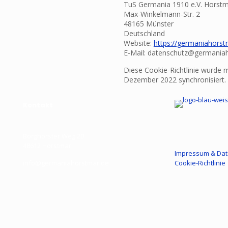
TuS Germania 1910 e.V. Horst
Max-Winkelmann-Str. 2
48165 Münster
Deutschland
Website:
https://germaniahorstm
E-Mail:
datenschutz@
germania
Diese Cookie-Richtlinie wurde 
Dezember 2022 synchronisiert.
Kontakt
Borghorster Weg 20
48612 Horstmar
Impressum & Dat
info@germaniahorstmar.de
Cookie-Richtlinie