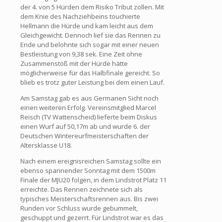
der 4. von 5 Hürden dem Risiko Tribut zollen. Mit
dem Knie des Nachziehbeins touchierte
Hellmann die Hürde und kam leicht aus dem
Gleichgewicht. Dennoch lief sie das Rennen zu
Ende und belohnte sich sogar mit einer neuen
Bestleistung von 9,38 sek. Eine Zeit ohne
Zusammenstoß mit der Hürde hätte
möglicherweise für das Halbfinale gereicht. So
blieb es trotz guter Leistung bei dem einen Lauf.
Am Samstag gab es aus Germanen Sicht noch
einen weiteren Erfolg. Vereinsmitglied Marcel
Reisch (TV Wattenscheid) lieferte beim Diskus
einen Wurf auf 50,17m ab und wurde 6. der
Deutschen Wintereurfmeisterschaften der
Altersklasse U18.
Nach einem ereignisreichen Samstag sollte ein
ebenso spannender Sonntag mit dem 1500m
Finale der MJU20 folgen, in dem Lindstrot Platz 11
erreichte. Das Rennen zeichnete sich als
typisches Meisterschaftsrennen aus. Bis zwei
Runden vor Schluss wurde gebummelt,
geschuppt und gezerrt. Für Lindstrot war es das