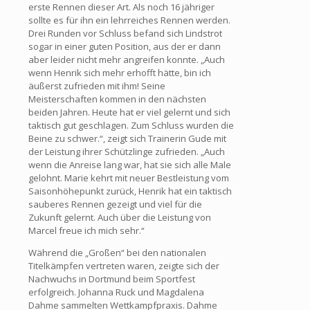
erste Rennen dieser Art. Als noch 16 jähriger
sollte es für ihn ein lehrreiches Rennen werden.
Drei Runden vor Schluss befand sich Lindstrot
sogar in einer guten Position, aus der er dann
aber leider nicht mehr angreifen konnte. „Auch
wenn Henrik sich mehr erhofft hätte, bin ich
äußerst zufrieden mit ihm! Seine
Meisterschaften kommen in den nächsten
beiden Jahren. Heute hat er viel gelernt und sich
taktisch gut geschlagen. Zum Schluss wurden die
Beine zu schwer.“, zeigt sich Trainerin Gude mit
der Leistung ihrer Schützlinge zufrieden. „Auch
wenn die Anreise lang war, hat sie sich alle Male
gelohnt. Marie kehrt mit neuer Bestleistung vom
Saisonhöhepunkt zurück, Henrik hat ein taktisch
sauberes Rennen gezeigt und viel für die
Zukunft gelernt. Auch über die Leistung von
Marcel freue ich mich sehr.“
Während die „Großen“ bei den nationalen
Titelkämpfen vertreten waren, zeigte sich der
Nachwuchs in Dortmund beim Sportfest
erfolgreich. Johanna Ruck und Magdalena
Dahme sammelten Wettkampfpraxis. Dahme