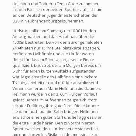
Hellmann und Trainerin Fenja Gude zusammen
mit den Familien der beiden Sportler auf sich, um
an den Deutschen Jugendmeisterschaften der
U20 in Neubrandenburg teilzunehmen.
Lindstrot sollte am Samstag um 10.30 Uhr den
Anfang machen und das Halbfinale über die
1500m bestreiten. Da von den zuvor gemeldeten
24 Athleten nur 13 ihre Stellplatzkarte abgaben,
entfiel das Halbfinale und alle Läufer waren
direkt für das am Sonntag angesetzte Finale
qualifiziert. Lindstrot, der am Morgen bereits um
6 Uhr für einen kurzen Auftakt aufgestanden
war, legte anstelle des Halbfinals eine lockere
Trainingseinheit ein und drückte anschließend
Vereinskameradin Marie Hellmann die Daumen.
Hellmann wurde in den 3. 60m Hürden Vorlauf
gelost. Bereits im Aufwärmen zeigte sich, trotz
leichter Erkältung, ihre gute Form. Diese konnte
sie dann auch auf die Bahn bringen. Hellmann
erwischte einen guten Start und lief aggressiv an
die erste Hürde heran. Den zuvor trainierten
Sprint zwischen den Hürden setzte sie perfekt
um und ging volles Risiko. Leider musste sie an