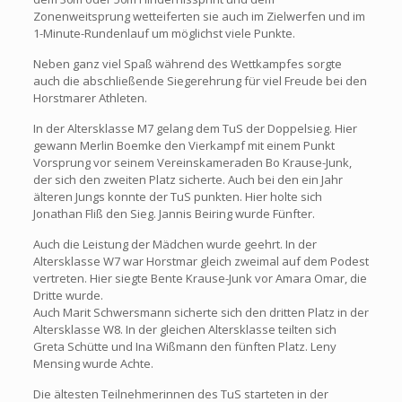
Zonenweitsprung wetteiferten sie auch im Zielwerfen und im
1-Minute-Rundenlauf um möglichst viele Punkte.
Neben ganz viel Spaß während des Wettkampfes sorgte
auch die abschließende Siegerehrung für viel Freude bei den
Horstmarer Athleten.
In der Altersklasse M7 gelang dem TuS der Doppelsieg. Hier
gewann Merlin Boemke den Vierkampf mit einem Punkt
Vorsprung vor seinem Vereinskameraden Bo Krause-Junk,
der sich den zweiten Platz sicherte. Auch bei den ein Jahr
älteren Jungs konnte der TuS punkten. Hier holte sich
Jonathan Fliß den Sieg. Jannis Beiring wurde Fünfter.
Auch die Leistung der Mädchen wurde geehrt. In der
Altersklasse W7 war Horstmar gleich zweimal auf dem Podest
vertreten. Hier siegte Bente Krause-Junk vor Amara Omar, die
Dritte wurde.
Auch Marit Schwersmann sicherte sich den dritten Platz in der
Altersklasse W8. In der gleichen Altersklasse teilten sich
Greta Schütte und Ina Wißmann den fünften Platz. Leny
Mensing wurde Achte.
Die ältesten Teilnehmerinnen des TuS starteten in der