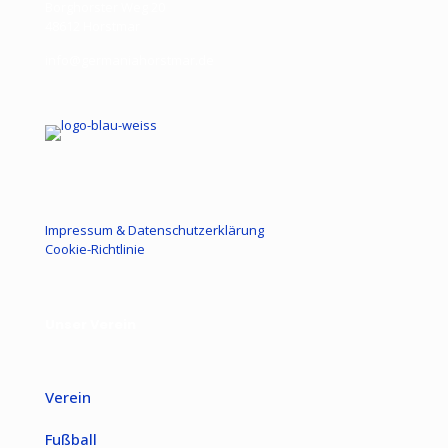
Borghorster Weg 20
48612 Horstmar
info@germaniahorstmar.de
Impressum & Datenschutzerklärung
Cookie-Richtlinie
Unser Verein
Verein
Fußball