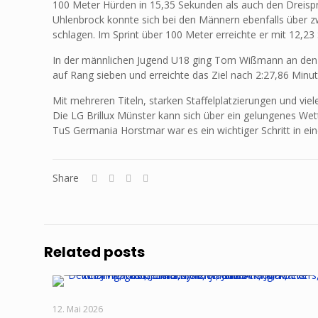
100 Meter Hürden in 15,35 Sekunden als auch den Dreispr
Uhlenbrock konnte sich bei den Männern ebenfalls über zw
schlagen. Im Sprint über 100 Meter erreichte er mit 12,23
In der männlichen Jugend U18 ging Tom Wißmann an den St
auf Rang sieben und erreichte das Ziel nach 2:27,86 Minut
Mit mehreren Titeln, starken Staffelplatzierungen und vie
Die LG Brillux Münster kann sich über ein gelungenes We
TuS Germania Horstmar war es ein wichtiger Schritt in ei
Share
v.L.: Jill Haudek, Enno Kreimer, Jenna Haudek, Eva
Deitmaring, Franzi Lenz, Felix Uhlenbrock, Jula
Related posts
Deiters, Max Wolgast, Julia Stoyke, Nadine Arning,
Marie Hellmann, Fenja Gude
12. Mai 2026