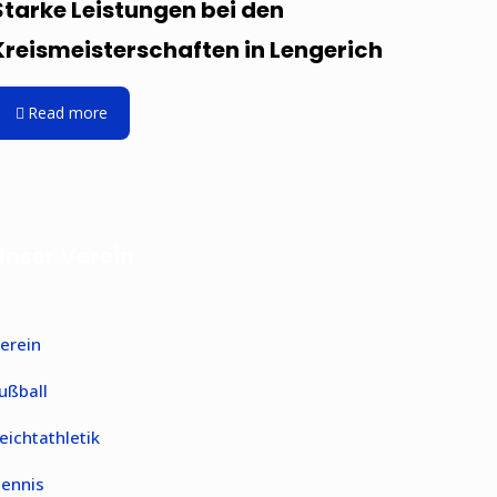
Starke Leistungen bei den
Kreismeisterschaften in Lengerich
Read more
Unser Verein
erein
ußball
eichtathletik
ennis