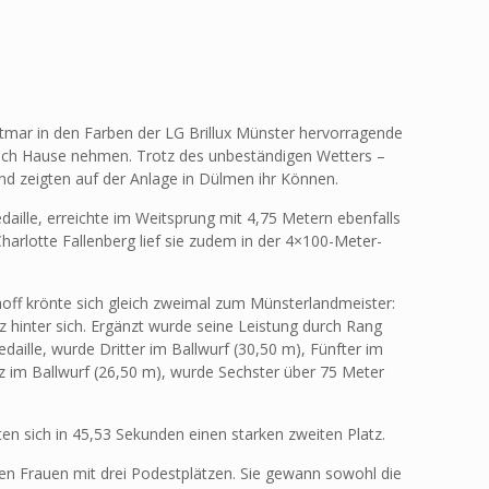
tmar in den Farben der LG Brillux Münster hervorragende
 nach Hause nehmen. Trotz des unbeständigen Wetters –
nd zeigten auf der Anlage in Dülmen ihr Können.
daille, erreichte im Weitsprung mit 4,75 Metern ebenfalls
arlotte Fallenberg lief sie zudem in der 4×100-Meter-
off krönte sich gleich zweimal zum Münsterlandmeister:
hinter sich. Ergänzt wurde seine Leistung durch Rang
ille, wurde Dritter im Ballwurf (30,50 m), Fünfter im
tz im Ballwurf (26,50 m), wurde Sechster über 75 Meter
en sich in 45,53 Sekunden einen starken zweiten Platz.
den Frauen mit drei Podestplätzen. Sie gewann sowohl die