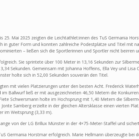
 25. Mai 2025 zeigten die Leichtathlet:innen des TuS Germania Hors
ich in guter Form und konnten zahlreiche Podestplätze und Titel mit
nierten – ließen sich die Sportlerinnen und Sportler nicht beirren u
lgreich. Sie sprintete über 100 Meter in 13,16 Sekunden zur Silberme
3,34 Sekunden. Gemeinsam mit Johanna Hoffeins, Ella Vey und Lisa Ch
ünster holte sich in 52,00 Sekunden souverän den Titel.
n mit vielen Platzierungen unter den besten Acht. Frederick Waterh
m Ballwurf ließ er mit ausgezeichneten 46,50 Metern die Konkurrenz 
iete Schwersmann holte im Hochsprung mit 1,40 Metern die Silbermeda
Jonte Samberg erzielte in der gleichen Altersklasse einen vierten Pla
er im Weitsprung (3,33 m).
ange von der LG Brillux Münster in der 4×75-Meter-Staffel und sichert
s TuS Germania Horstmar erfolgreich. Marie Hellmann überzeugte bei 