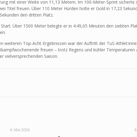
ung mit einer Weite von 11,13 Metern. Im 100-Meter-Sprint sicherte s
ei Titel freuen. Über 110 Meter Hürden holte er Gold in 17,23 Sekun
 Sekunden den dritten Platz.
art. Über 1500 Meter belegte er in 4:49,05 Minuten den siebten Pla
en.
len weiteren Top-Acht-Ergebnissen war der Auftritt der TuS-Athlet:inne
ttkampfwochenende freuen – trotz Regens und kühler Temperaturen am
ner vielversprechenden Saison.
6. Mai 2026
6