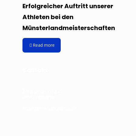
Erfolgreicher Auftritt unserer
Athleten bei den
Münsterlandmeisterschaften
Read more
Kontakt
Borghorster Weg 20
48612 Horstmar
info@germaniahorstmar.de