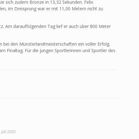
ie sich zudem Bronze in 13,32 Sekunden. Felix
den, im Dreisprung war er mit 11,00 Metern nicht zu
tz. Am darauffolgenden Tag lief er auch über 800 Meter
n bei den Münsterlandmeisterschaften ein voller Erfolg.
 Finaltag. Für die jungen Sportlerinnen und Sportler des
V.l.
Fiete
Schwersmann,
Marit
Schwersmann
und
Frederick
Waterhoff
. Juli 2025