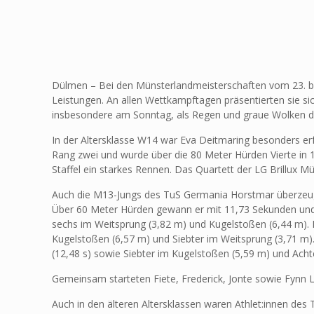
Dülmen – Bei den Münsterlandmeisterschaften vom 23. bis
Leistungen. An allen Wettkampftagen präsentierten sie s
insbesondere am Sonntag, als Regen und graue Wolken domi
In der Altersklasse W14 war Eva Deitmaring besonders erfo
Rang zwei und wurde über die 80 Meter Hürden Vierte in 1
Staffel ein starkes Rennen. Das Quartett der LG Brillux M
Auch die M13-Jungs des TuS Germania Horstmar überzeugte
Über 60 Meter Hürden gewann er mit 11,73 Sekunden und i
sechs im Weitsprung (3,82 m) und Kugelstoßen (6,44 m). F
Kugelstoßen (6,57 m) und Siebter im Weitsprung (3,71 m). 
(12,48 s) sowie Siebter im Kugelstoßen (5,59 m) und Acht
Gemeinsam starteten Fiete, Frederick, Jonte sowie Fynn L
Auch in den älteren Altersklassen waren Athlet:innen de