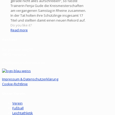
gerade nicht alles aufschreiben“, so fasste
Trainerin Fenja Gude die Kreismeisterschaften
am vergangenen Samstag in Rheine zusammen.
In der Tat holten ihre Schützlinge insgesamt 17
Titel und stellten damit einen neuen Rekord auf.
Do you like it?
Read more
Kontakt
Borghorster Weg 20
48612 Horstmar
info@germaniahorstmar.de
Impressum & Datenschutzerklärung
Cookie-Richtlinie
Unser Verein
Verein
Fußball
Leichtathletik