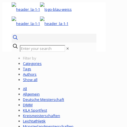
✕
Filter by
Categories
Tags
Authors
Show all
All
Allgemein
Deutsche Meisterschaft
DJMM
KILA Sportfest
Kreismeisterschaften
Leichtathletik
Münsterlandmeisterschaften