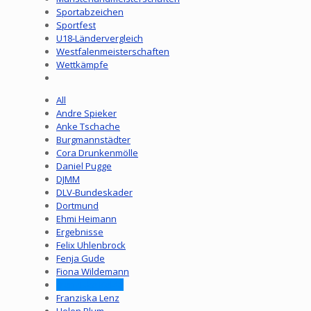
Sportabzeichen
Sportfest
U18-Ländervergleich
Westfalenmeisterschaften
Wettkämpfe
All
Andre Spieker
Anke Tschache
Burgmannstädter
Cora Drunkenmölle
Daniel Pugge
DJMM
DLV-Bundeskader
Dortmund
Ehmi Heimann
Ergebnisse
Felix Uhlenbrock
Fenja Gude
Fiona Wildemann
Franziska Kalde
Franziska Lenz