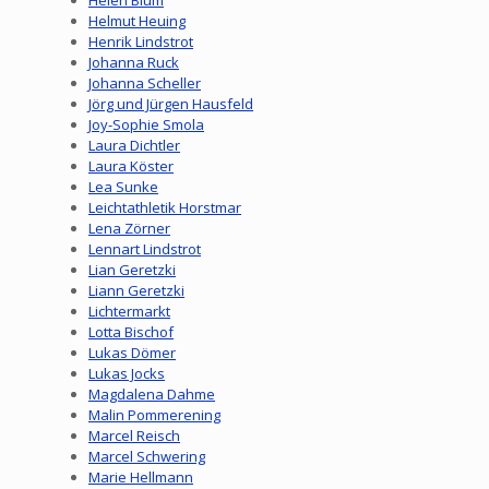
Helen Blum
Helmut Heuing
Henrik Lindstrot
Johanna Ruck
Johanna Scheller
Jörg und Jürgen Hausfeld
Joy-Sophie Smola
Laura Dichtler
Laura Köster
Lea Sunke
Leichtathletik Horstmar
Lena Zörner
Lennart Lindstrot
Lian Geretzki
Liann Geretzki
Lichtermarkt
Lotta Bischof
Lukas Dömer
Lukas Jocks
Magdalena Dahme
Malin Pommerening
Marcel Reisch
Marcel Schwering
Marie Hellmann