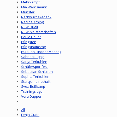
Mehrkampf
Mia Wernsmann
Münster
Nachwuchskader 2
Nadine Arning
NRW Quali
NRW-Meisterschaften
Paula Heuer
Pfingsten
Pfingstsamstag
PSD Bank Indoor Meeting
Sabrina Pugge
Sanja Terkuhlen
Schülersportfest
Sebastian Schlusen
Sophia Terkuhlen
Startgemeinschaft
Svea Bußkamp
Trainingslager
Vera Dapper
All
Fenja Gude