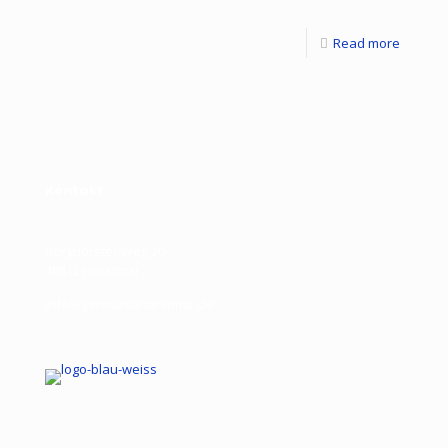
Read more
Kontakt
Borghorster Weg 20
48612 Horstmar
info@germaniahorstmar.de