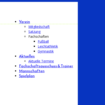
Verein
Mitgliedschaft
Satzung
Fachschaften
Fußball
Leichtathletik
Gymnastik
Aktuelles
Aktuelle Termine
Fachschaftsausschuss & Trainer
Mannschaften
Spielplan