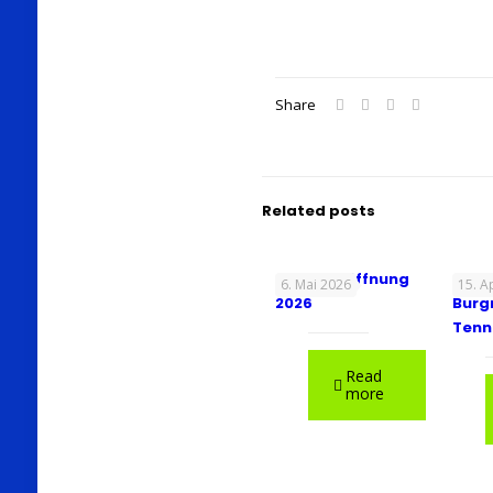
Share
Related posts
Saisoneröffnung
8.
6. Mai 2026
15. A
2026
Burg
Tenn
Read
more