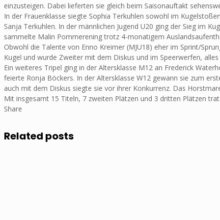
einzusteigen. Dabei lieferten sie gleich beim Saisonauftakt sehensw
In der Frauenklasse siegte Sophia Terkuhlen sowohl im Kugelstoßen 
Sanja Terkuhlen. In der männlichen Jugend U20 ging der Sieg im Kug
sammelte Malin Pommerening trotz 4-monatigem Auslandsaufenthalt d
Obwohl die Talente von Enno Kreimer (MJU18) eher im Sprint/Sprung 
Kugel und wurde Zweiter mit dem Diskus und im Speerwerfen, alles m
Ein weiteres Tripel ging in der Altersklasse M12 an Frederick Wate
feierte Ronja Böckers. In der Altersklasse W12 gewann sie zum erst
auch mit dem Diskus siegte sie vor ihrer Konkurrenz. Das Horstmarer
Mit insgesamt 15 Titeln, 7 zweiten Plätzen und 3 dritten Plätzen 
Share
Related posts