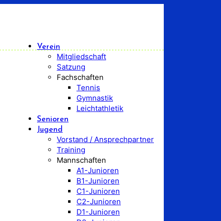
Verein
Mitgliedschaft
Satzung
Fachschaften
Tennis
Gymnastik
Leichtathletik
Senioren
Jugend
Vorstand / Ansprechpartner
Training
Mannschaften
A1-Junioren
B1-Junioren
C1-Junioren
C2-Junioren
D1-Junioren