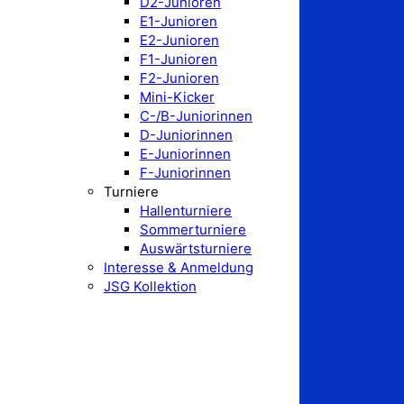
D2-Junioren
E1-Junioren
E2-Junioren
F1-Junioren
F2-Junioren
Mini-Kicker
C-/B-Juniorinnen
D-Juniorinnen
E-Juniorinnen
F-Juniorinnen
Turniere
Hallenturniere
Sommerturniere
Auswärtsturniere
Interesse & Anmeldung
JSG Kollektion