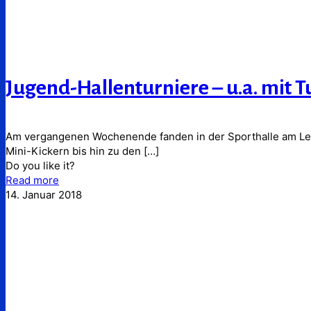
Jugend-Hallenturniere – u.a. mit T
Am vergangenen Wochenende fanden in der Sporthalle am Lern
Mini-Kickern bis hin zu den
[…]
Do you like it?
Read more
14. Januar 2018