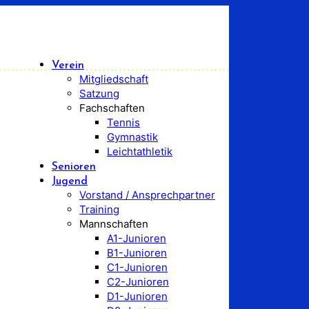
Verein
Mitgliedschaft
Satzung
Fachschaften
Tennis
Gymnastik
Leichtathletik
Senioren
Jugend
Vorstand / Ansprechpartner
Training
Mannschaften
A1-Junioren
B1-Junioren
C1-Junioren
C2-Junioren
D1-Junioren