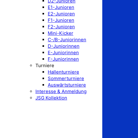
D2-Junioren
E1-Junioren
E2-Junioren
F1-Junioren
F2-Junioren
Mini-Kicker
C-/B-Juniorinnen
D-Juniorinnen
E-Juniorinnen
F-Juniorinnen
Turniere
Hallenturniere
Sommerturniere
Auswärtsturniere
Interesse & Anmeldung
JSG Kollektion