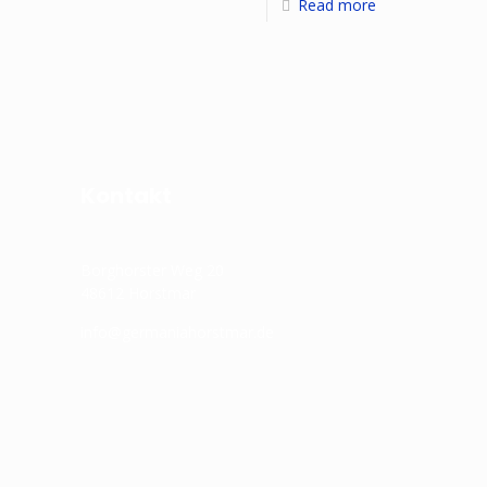
Read more
Kontakt
Borghorster Weg 20
48612 Horstmar
info@germaniahorstmar.de