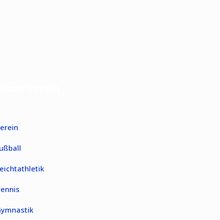
Unser Verein
erein
ußball
eichtathletik
ennis
ymnastik