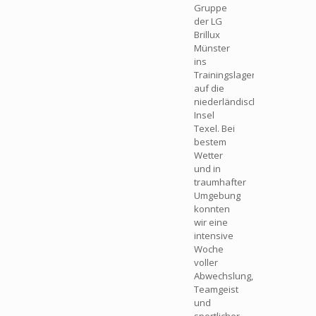
Gruppe
der LG
Brillux
Münster
ins
Trainingslager
auf die
niederländische
Insel
Texel. Bei
bestem
Wetter
und in
traumhafter
Umgebung
konnten
wir eine
intensive
Woche
voller
Abwechslung,
Teamgeist
und