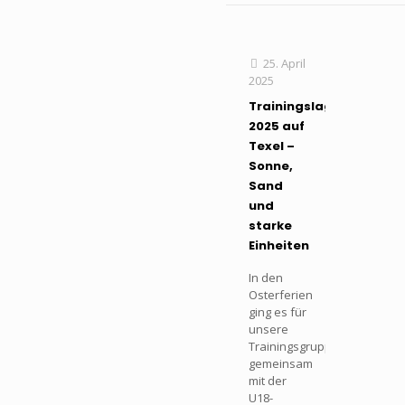
25. April
2025
Trainingslager
2025 auf
Texel –
Sonne,
Sand
und
starke
Einheiten
In den
Osterferien
ging es für
unsere
Trainingsgruppe
gemeinsam
mit der
U18-