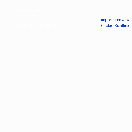
Borghorster Weg 20
48612 Horstmar
Impressum & Dat
info@germaniahorstmar.de
Cookie-Richtlinie