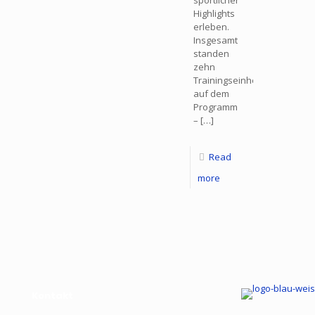
sportlicher
Highlights
erleben.
Insgesamt
standen
zehn
Trainingseinheiten
auf dem
Programm
–
[…]
Read
more
Kontakt