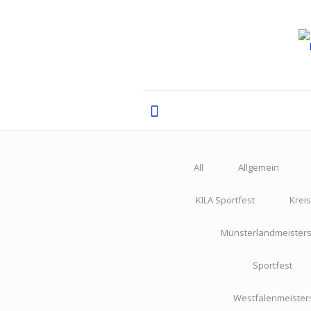
All
Allgemein
KILA Sportfest
Krei
Münsterlandmeisters
Sportfest
Westfalenmeister