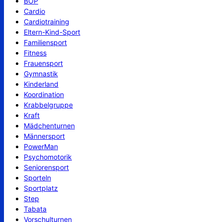
BOP
Cardio
Cardiotraining
Eltern-Kind-Sport
Familiensport
Fitness
Frauensport
Gymnastik
Kinderland
Koordination
Krabbelgruppe
Kraft
Mädchenturnen
Männersport
PowerMan
Psychomotorik
Seniorensport
Sporteln
Sportplatz
Step
Tabata
Vorschulturnen