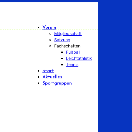
Verein
Mitgliedschaft
Satzung
Fachschaften
Fußball
Leichtathletik
Tennis
Start
Aktuelles
Sportgruppen