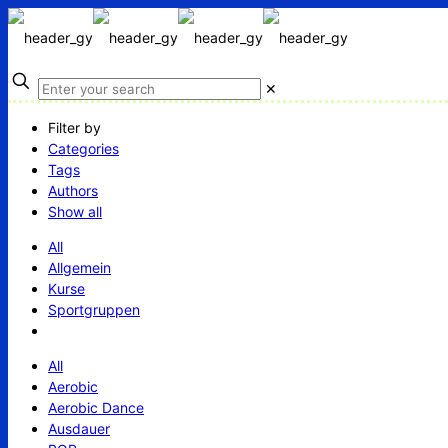
✕
Filter by
Categories
Tags
Authors
Show all
All
Allgemein
Kurse
Sportgruppen
All
Aerobic
Aerobic Dance
Ausdauer