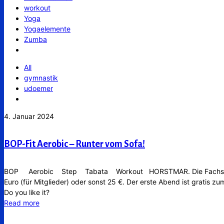
workout
Yoga
Yogaelemente
Zumba
All
gymnastik
udoemer
4. Januar 2024
BOP-Fit Aerobic – Runter vom Sofa!
BOP Aerobic Step Tabata Workout HORSTMAR. Die Fachschaft Gyma
Euro (für Mitglieder) oder sonst 25 €. Der erste Abend ist gratis 
Do you like it?
Read more