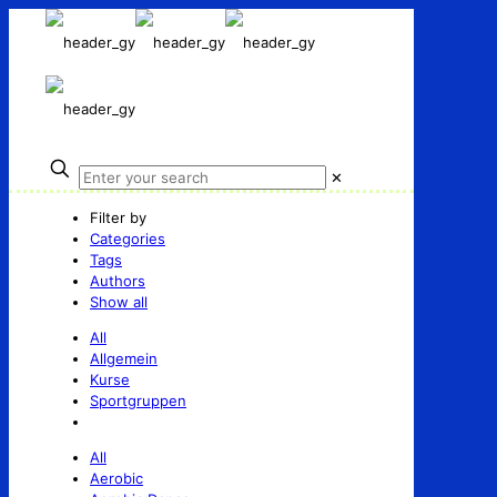
✕
Filter by
Categories
Tags
Authors
Show all
All
Allgemein
Kurse
Sportgruppen
All
Aerobic