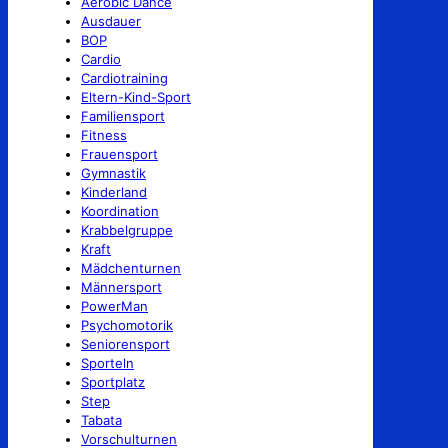
Aerobic Dance
Ausdauer
BOP
Cardio
Cardiotraining
Eltern-Kind-Sport
Familiensport
Fitness
Frauensport
Gymnastik
Kinderland
Koordination
Krabbelgruppe
Kraft
Mädchenturnen
Männersport
PowerMan
Psychomotorik
Seniorensport
Sporteln
Sportplatz
Step
Tabata
Vorschulturnen