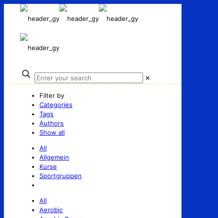
✕
Filter by
Categories
Tags
Authors
Show all
All
Allgemein
Kurse
Sportgruppen
All
Aerobic