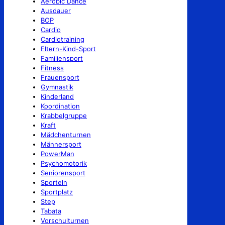
Aerobic Dance
Ausdauer
BOP
Cardio
Cardiotraining
Eltern-Kind-Sport
Familiensport
Fitness
Frauensport
Gymnastik
Kinderland
Koordination
Krabbelgruppe
Kraft
Mädchenturnen
Männersport
PowerMan
Psychomotorik
Seniorensport
Sporteln
Sportplatz
Step
Tabata
Vorschulturnen