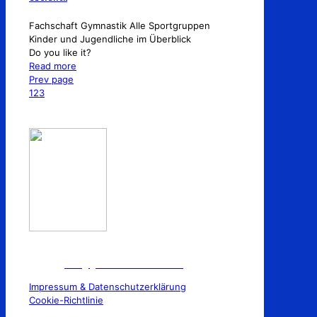
Fachschaft Gymnastik Alle Sportgruppen
Kinder und Jugendliche im Überblick
Do you like it?
Read more
Prev page
1
2
3
TuS Germania 1910 e.V Horstmar
E-Mail:
info@germaniahorstmar.de
Impressum & Datenschutzerklärung
Cookie-Richtlinie