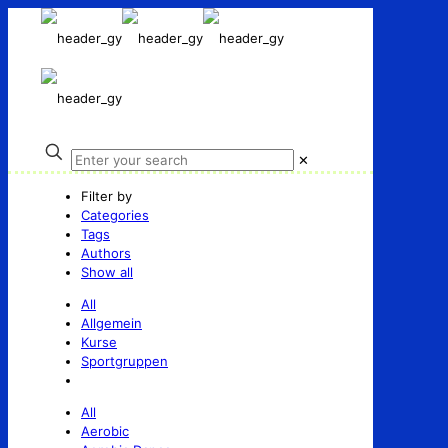
✕
Filter by
Categories
Tags
Authors
Show all
All
Allgemein
Kurse
Sportgruppen
All
Aerobic