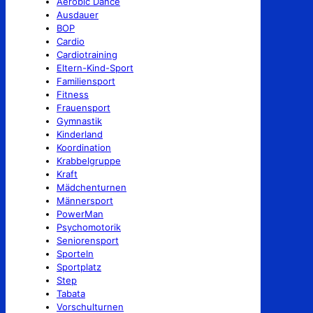
Aerobic Dance
Ausdauer
BOP
Cardio
Cardiotraining
Eltern-Kind-Sport
Familiensport
Fitness
Frauensport
Gymnastik
Kinderland
Koordination
Krabbelgruppe
Kraft
Mädchenturnen
Männersport
PowerMan
Psychomotorik
Seniorensport
Sporteln
Sportplatz
Step
Tabata
Vorschulturnen